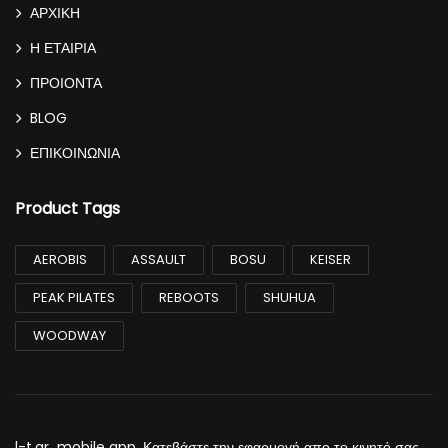
ΑΡΧΙΚΗ
Η ΕΤΑΙΡΙΑ
ΠΡΟΙΟΝΤΑ
BLOG
ΕΠΙΚΟΙΝΩΝΙΑ
Product Tags
AEROBIS
ASSAULT
BOSU
KEISER
PEAK PILATES
REBOOTS
SHUHUA
WOODWAY
l-t.gr mobile app. Κατεβάστε την εφαρμογή απο το κινητό σας