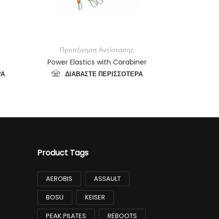
Προπόνηση Αντίστασης
Προπό
Power Elastics with Carabiner
Gym M
ΡΑ
ΔΙΑΒΆΣΤΕ ΠΕΡΙΣΣΌΤΕΡΑ
ΠΡΟ
Product Tags
AEROBIS
ASSAULT
BOSU
KEISER
PEAK PILATES
REBOOTS