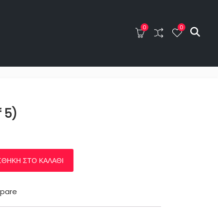
0
0
0
0
ΤΑ
BLOG
ΕΠΙΚΟΙΝΩΝΙΑ
f 5)
α
ΘΉΚΗ ΣΤΟ ΚΑΛΆΘΙ
pare