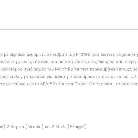
με ακρίβεια αλουμινένιο κρεββάτι του Pilates που διαθέτει τα χαρακτη
κονόμηση χώρου, εάν είναι απαραίτητο. Αυτός ο σχεδιασμός που εκκρεμε
 καινοτόμος σχεδιασμός του MVe® Reformer περιλαμβάνει λειτουργίες
αι επιλογή γραναζιού για μέγιστη προσαρμοστικότητα, άνεση και φιλι
στημα πύργου με το MVe® Reformer Tower Conversion, το οποίο επι
ρύ) 2 Κίτρινο (Μεσαίο) και 2 Μπλε (Ελαφρύ)