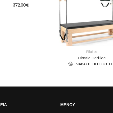
372.00
€
ΠΡΟΣΘΉΚΗ ΣΤΟ ΚΑΛΆΘΙ
Pilates
Classic Cadillac
ΔΙΑΒΆΣΤΕ ΠΕΡΙΣΣΌΤΕ
ΡΕΙΑ
ΜΕΝΟΥ