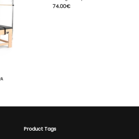
74.00
€
ΠΡΟΣΘΉΚΗ ΣΤΟ ΚΑΛΆΘΙ
F
ΡΑ
ΠΡΟ
Product Tags