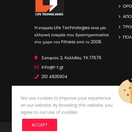
ΟΡΟ
ΑΠΟ
ΤΡΟ
Η εταιρεία Life Technologies είναι μία
ελληνική εταιρεία που δραστηριοποιείται
ΠΟΛ
στο χώρο του Fitness από το 2008.
Σαπφούς 2, Καλλιθέα, ΤΚ 17676
info@l-t.gr
210 4835904
We use cookies to improve your experience
on our website. By browsing this website, you
l-t.gr mobile app. Κατεβάστε την εφαρμογή απο το
agree to our use of cookies.
ACCEPT