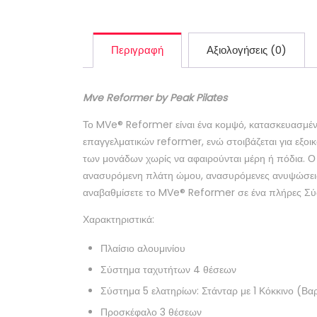
Περιγραφή
Αξιολογήσεις (0)
Mve Reformer by Peak Pilates
Το MVe® Reformer είναι ένα κομψό, κατασκευασμένο 
επαγγελματικών reformer, ενώ στοιβάζεται για εξοι
των μονάδων χωρίς να αφαιρούνται μέρη ή πόδια. Ο
ανασυρόμενη πλάτη ώμου, ανασυρόμενες ανυψώσεις κ
αναβαθμίσετε το MVe® Reformer σε ένα πλήρες Σύ
Χαρακτηριστικά:
Πλαίσιο αλουμινίου
Σύστημα ταχυτήτων 4 θέσεων
Σύστημα 5 ελατηρίων: Στάνταρ με 1 Κόκκινο (Βα
Προσκέφαλο 3 θέσεων