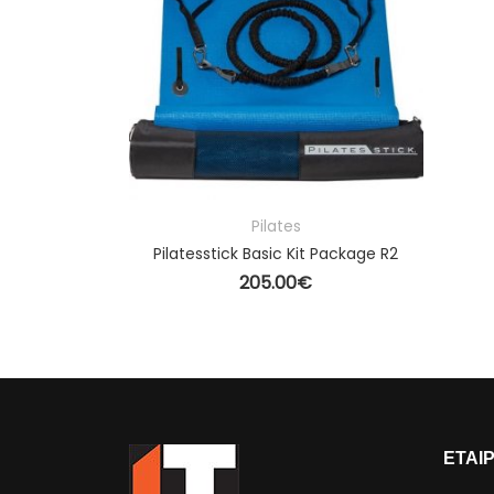
€
Ο ΚΑΛΆΘΙ
Pilates
Pilatesstick Basic Kit Package R2
205.00
€
ΠΡΟΣΘΉΚΗ ΣΤΟ ΚΑΛΆΘΙ
ΕΤΑΙ