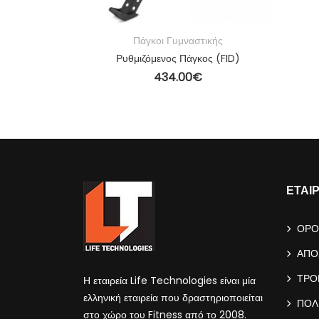
τικής
Πάγκοι Γυμναστικής
r
Ρυθμιζόμενος Πάγκος (FID)
434.00
€
Ο ΚΑΛΆΘΙ
ΠΡΟΣΘΉΚΗ ΣΤΟ ΚΑΛΆΘΙ
ΕΤΑΙ
ΟΡΟ
ΑΠΟ
ΤΡΟ
Η εταιρεία Life Technologies είναι μία
ελληνική εταιρεία που δραστηριοποιείται
ΠΟΛ
στο χώρο του Fitness από το 2008.