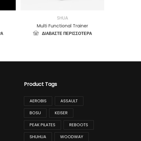
SHUA
Multi Functional Trainer
Leg Ext
ΡΑ
ΔΙΑΒΆΣΤΕ ΠΕΡΙΣΣΌΤΕΡΑ
ΔΙΑΒ
Product Tags
AEROBIS
ASSAULT
BOSU
KEISER
PEAK PILATES
REBOOTS
SHUHUA
WOODWAY