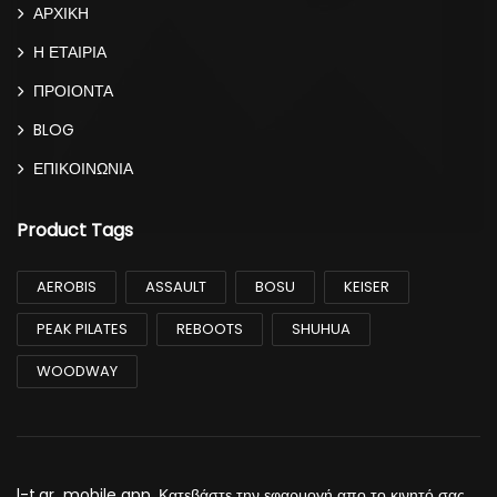
ΑΡΧΙΚΗ
Η ΕΤΑΙΡΙΑ
ΠΡΟΙΟΝΤΑ
BLOG
ΕΠΙΚΟΙΝΩΝΙΑ
Product Tags
AEROBIS
ASSAULT
BOSU
KEISER
PEAK PILATES
REBOOTS
SHUHUA
WOODWAY
l-t.gr mobile app. Κατεβάστε την εφαρμογή απο το κινητό σας