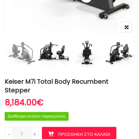
Keiser M7i Total Body Recumbent
Stepper
8,184.00
€
Διαθέσιμο κατόπιν παραγγελίας
Keiser M7i Total Body Recumbent Stepper ποσότητα
-
+
ΠΡΟΣΘΉΚΗ ΣΤΟ ΚΑΛΆΘΙ