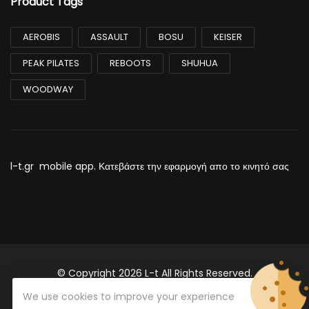
Product Tags
AEROBIS
ASSAULT
BOSU
KEISER
PEAK PILATES
REBOOTS
SHUHUA
WOODWAY
l-t.gr mobile app. Κατεβάστε την εφαρμογή απο το κινητό σας
© Copyright 2026
L-t
All Rights Reserved.
Σαπφους 2 ,Καλλιθέα .ΤΚ 17676
We use cookies to improve your experience