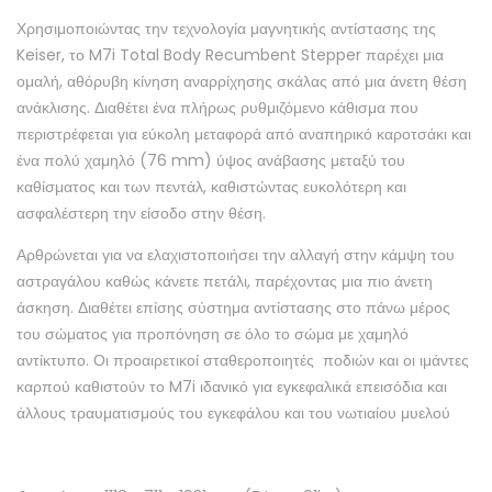
Χρησιμοποιώντας την τεχνολογία μαγνητικής αντίστασης της
Keiser, το M7i Total Body Recumbent Stepper παρέχει μια
ομαλή, αθόρυβη κίνηση αναρρίχησης σκάλας από μια άνετη θέση
ανάκλισης. Διαθέτει ένα πλήρως ρυθμιζόμενο κάθισμα που
περιστρέφεται για εύκολη μεταφορά από αναπηρικό καροτσάκι και
ένα πολύ χαμηλό (76 mm) ύψος ανάβασης μεταξύ του
καθίσματος και των πεντάλ, καθιστώντας ευκολότερη και
ασφαλέστερη την είσοδο στην θέση.
Αρθρώνεται για να ελαχιστοποιήσει την αλλαγή στην κάμψη του
αστραγάλου καθώς κάνετε πετάλι, παρέχοντας μια πιο άνετη
άσκηση. Διαθέτει επίσης σύστημα αντίστασης στο πάνω μέρος
του σώματος για προπόνηση σε όλο το σώμα με χαμηλό
αντίκτυπο. Οι προαιρετικοί σταθεροποιητές ποδιών και οι ιμάντες
καρπού καθιστούν το M7i ιδανικό για εγκεφαλικά επεισόδια και
άλλους τραυματισμούς του εγκεφάλου και του νωτιαίου μυελού