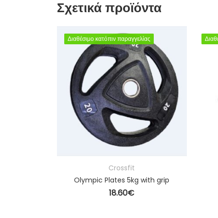
Σχετικά προϊόντα
ελίας
ελίας
Διαθέσιμο κατόπιν παραγγελίας
Διαθέσιμο κατόπιν παραγγελίας
Διαθ
Διαθ
Crossfit
s 20kg
Olympic Plates 5kg with grip
18.60
€
Ο ΚΑΛΆΘΙ
ΠΡΟΣΘΉΚΗ ΣΤΟ ΚΑΛΆΘΙ