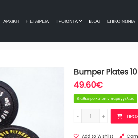
ΑΡΧΙΚΗ
Η ΕΤΑΙΡΕΙΑ
ΠΡΟΙΟΝΤΑ
BLOG
ΕΠΙΚΟΙΝΩΝΙΑ
ΑΡΧΙΚΗ
Η ΕΤΑΙΡΕΙΑ
ΠΡΟΙΟΝ
Βumper Plates 10
49.60
€
Διαθέσιμο κατόπιν παραγγελίας
Βumper Plates 10kg ποσότητα
-
-
+
+
ΠΡΟΣ
Com
Add to Wishlist