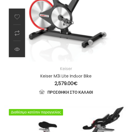
Keiser
Keiser M3i Lite Indοor Bike
2,579.00
€
ΠΡΟΣΘΉΚΗ ΣΤΟ ΚΑΛΆΘΙ
Διαθέσιμο κατόπιν παραγγελίας
Διαθέσιμο κατόπιν παραγγελίας