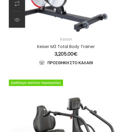
Keiser
Keiser M3 Total Body Trainer
3,205.00
€
ΠΡΟΣΘΉΚΗ ΣΤΟ ΚΑΛΆΘΙ
Διαθέσιμο κατόπιν παραγγελίας
Διαθέσιμο κατόπιν παραγγελίας